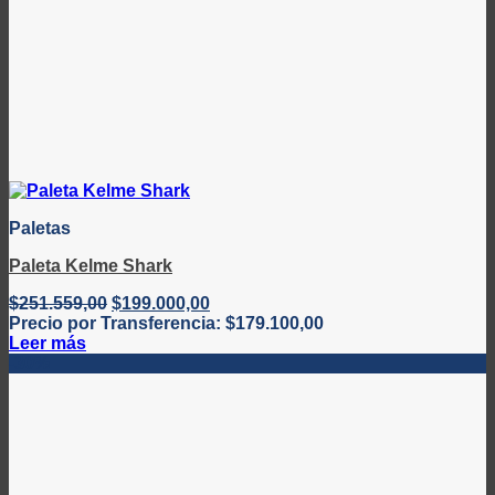
Paletas
Paleta Kelme Shark
El
El
$
251.559,00
$
199.000,00
precio
precio
Precio por Transferencia:
$
179.100,00
original
actual
Leer más
era:
es:
-30%
$251.559,00.
$199.000,00.