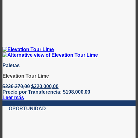
Paletas
Elevation Tour Lime
El
El
$
226.270,00
$
220.000,00
precio
precio
Precio por Transferencia:
$
198.000,00
original
actual
Leer más
era:
es:
-22%
$226.270,00.
$220.000,00.
OPORTUNIDAD