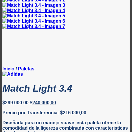
Inicio
/
Paletas
Match Light 3.4
El
El
$
299.000,00
$
240.000,00
precio
precio
Precio por Transferencia:
$
216.000,00
original
actual
era:
es:
Diseñada para un manejo suave, esta paleta ofrece la
$299.000,00.
$240.000,00.
comodidad de la ligereza combinada con características