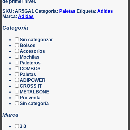
de primer nivel.
SKU:
AR5GA1
Categoría:
Paletas
Etiqueta:
Adidas
Marca:
Adidas
Categoría
Sin categorizar
Bolsos
Accesorios
Mochilas
Paleteros
COMBOS
Paletas
ADIPOWER
CROSS IT
METALBONE
Pre venta
Sin categoría
Marca
3.0