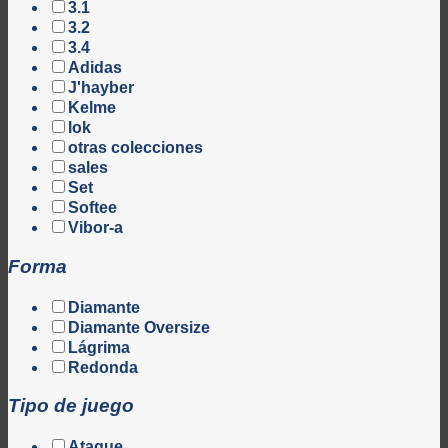
3.1
3.2
3.4
Adidas
J'hayber
Kelme
lok
otras colecciones
sales
Set
Softee
Vibor-a
Forma
Diamante
Diamante Oversize
Lágrima
Redonda
Tipo de juego
Ataque