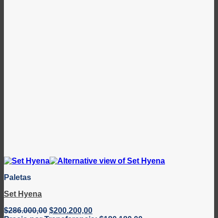
Paletas
Set Hyena
El
El
$
286.000,00
$
200.200,00