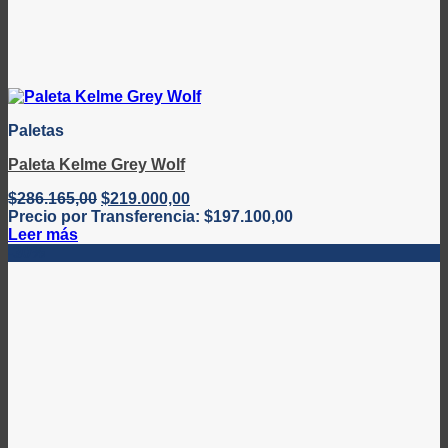
Paletas
Paleta Kelme Grey Wolf
El
El
$
286.165,00
$
219.000,00
precio
precio
Precio por Transferencia:
$
197.100,00
original
actual
Leer más
era:
es:
-30%
$286.165,00.
$219.000,00.