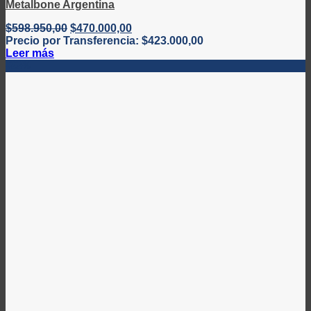
Metalbone Argentina
El
El
$
598.950,00
$
470.000,00
precio
precio
Precio por Transferencia:
$
423.000,00
original
actual
Leer más
era:
es:
-23%
$598.950,00.
$470.000,00.