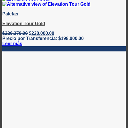
Paletas
Elevation Tour Gold
El
El
$
226.270,00
$
220.000,00
precio
precio
Precio por Transferencia:
$
198.000,00
original
actual
Leer más
era:
es:
-21%
$226.270,00.
$220.000,00.