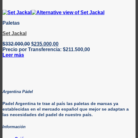
Paletas
Set Jackal
El
El
$
332.000,00
$
235.000,00
precio
precio
Precio por Transferencia:
$
211.500,00
original
actual
Leer más
era:
es:
$332.000,00.
$235.000,00.
Argentina Pádel
Padel Argentina te trae al país las paletas de marcas ya
establecidas en el mercado español que mejor se adaptan a
las necesidades del padel de nuestro país.
Información