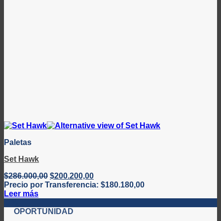
Paletas
Set Hawk
El
El
$
286.000,00
$
200.200,00
precio
precio
Precio por Transferencia:
$
180.180,00
original
actual
Leer más
era:
es:
-3%
$286.000,00.
$200.200,00.
OPORTUNIDAD