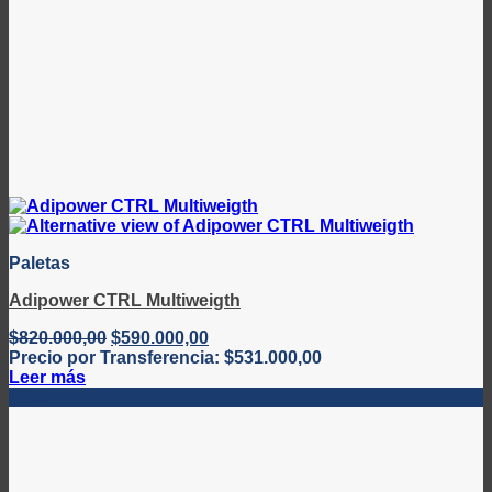
Paletas
Adipower CTRL Multiweigth
El
El
$
820.000,00
$
590.000,00
precio
precio
Precio por Transferencia:
$
531.000,00
original
actual
Leer más
era:
es:
-30%
$820.000,00.
$590.000,00.