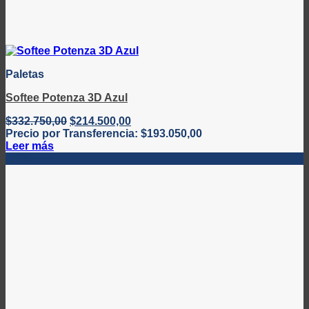
Paletas
Softee Potenza 3D Azul
El
El
$
332.750,00
$
214.500,00
precio
precio
Precio por Transferencia:
$
193.050,00
original
actual
Leer más
era:
es:
-19%
$332.750,00.
$214.500,00.