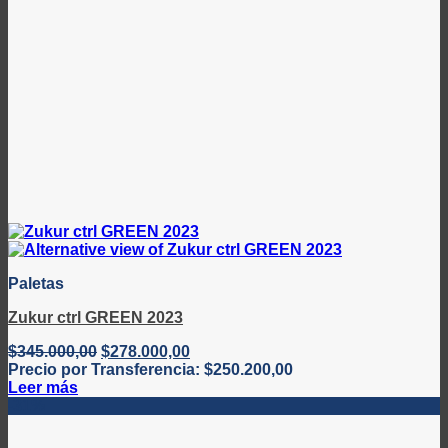
Paletas
Zukur ctrl GREEN 2023
El
El
$
345.000,00
$
278.000,00
precio
precio
Precio por Transferencia:
$
250.200,00
original
actual
Leer más
era:
es:
-31%
$345.000,00.
$278.000,00.