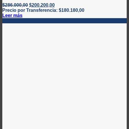
El
El
$
286.000,00
$
200.200,00
precio
precio
Precio por Transferencia:
$
180.180,00
original
actual
Leer más
era:
es:
-36%
$286.000,00.
$200.200,00.