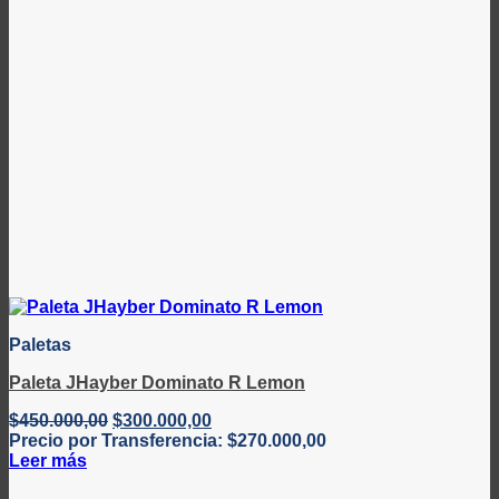
Paletas
Paleta JHayber Dominato R Lemon
El
El
$
450.000,00
$
300.000,00
precio
precio
Precio por Transferencia:
$
270.000,00
original
actual
Leer más
era:
es: