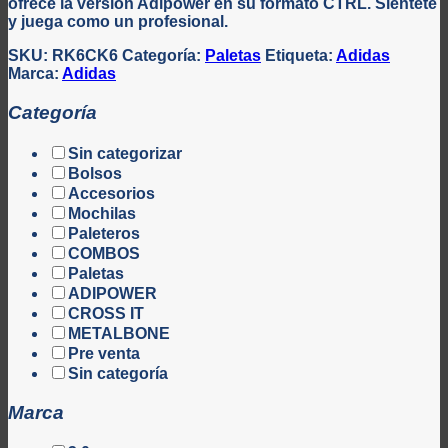
ofrece la versión Adipower en su formato CTRL. Siéntete
y juega como un profesional.
SKU:
RK6CK6
Categoría:
Paletas
Etiqueta:
Adidas
Marca:
Adidas
Categoría
Sin categorizar
Bolsos
Accesorios
Mochilas
Paleteros
COMBOS
Paletas
ADIPOWER
CROSS IT
METALBONE
Pre venta
Sin categoría
Marca