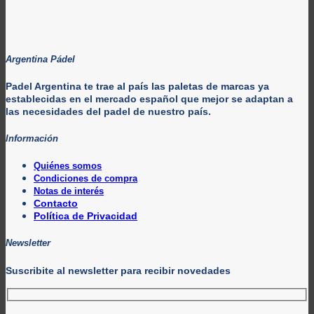
$450.000,00.
$300.000,00.
Argentina Pádel
Padel Argentina te trae al país las paletas de marcas ya
establecidas en el mercado español que mejor se adaptan a
las necesidades del padel de nuestro país.
Información
Quiénes somos
Condiciones de compra
Notas de interés
Contacto
Política de Privacidad
Newsletter
Suscribite al newsletter para recibir novedades