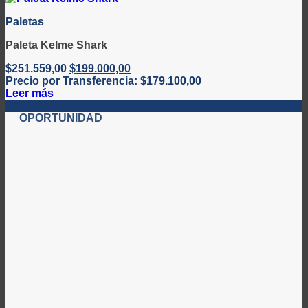
Paletas
Paleta Kelme Shark
El
El
$
251.559,00
$
199.000,00
precio
precio
Precio por Transferencia:
$
179.100,00
original
actual
Leer más
era:
es:
-28%
$251.559,00.
$199.000,00.
OPORTUNIDAD