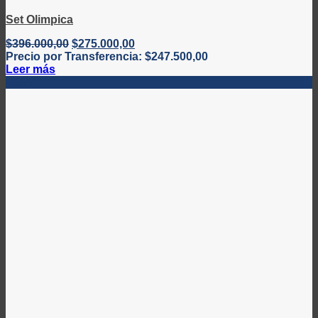
Set Olimpica
El
El
$
396.000,00
$
275.000,00
precio
precio
Precio por Transferencia:
$
247.500,00
original
actual
Leer más
era:
es:
-23%
$396.000,00.
$275.000,00.