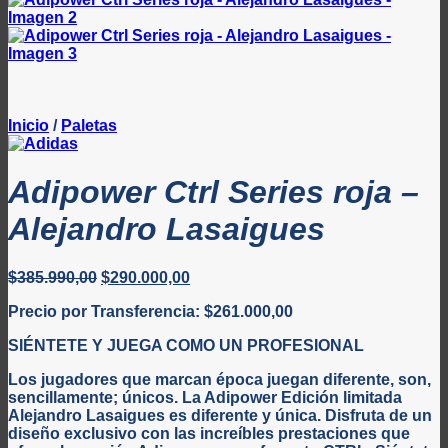
Inicio
/
Paletas
Adipower Ctrl Series roja –
Alejandro Lasaigues
El
El
$
385.990,00
$
290.000,00
precio
precio
Precio por Transferencia:
$
261.000,00
original
actual
era:
es:
SIÉNTETE Y JUEGA COMO UN PROFESIONAL
$385.990,00.
$290.000,00.
Los jugadores que marcan época juegan diferente, son,
sencillamente; únicos. La Adipower Edición limitada
Alejandro Lasaigues es diferente y única. Disfruta de un
diseño exclusivo con las increíbles prestaciones que