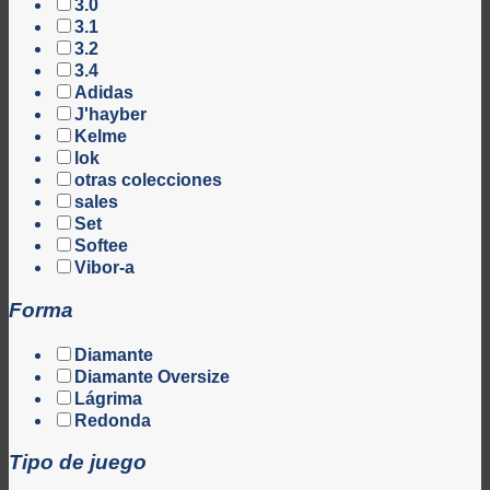
3.0
3.1
3.2
3.4
Adidas
J'hayber
Kelme
lok
otras colecciones
sales
Set
Softee
Vibor-a
Forma
Diamante
Diamante Oversize
Lágrima
Redonda
Tipo de juego