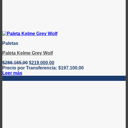
Paletas
Paleta Kelme Grey Wolf
El
El
$
286.165,00
$
219.000,00
precio
precio
Precio por Transferencia:
$
197.100,00
original
actual
Leer más
era:
es:
-33%
$286.165,00.
$219.000,00.