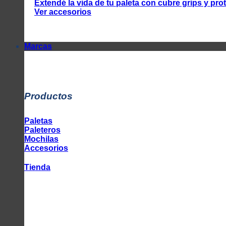
Extendé la vida de tu paleta con cubre grips y pr
Ver accesorios
Marcas
Productos
Paletas
Paleteros
Mochilas
Accesorios
Tienda