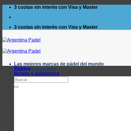
Saltar
3 cuotas sin interés con Visa y Master
al
contenido
3 cuotas sin interés con Visa y Master
Las mejores marcas de pádel del mundo
Paletas
ahora en Argentina
Bolsos y accesorios
Buscar
por: